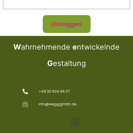
Einloggen
W
ahrnehmende
e
ntwickelnde
G
estaltung
+49 30 624 94 07
info@wegggmbh.de