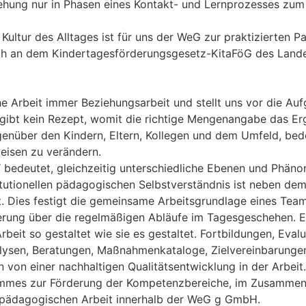
iehung nur in Phasen eines Kontakt- und Lernprozesses zum
Kultur des Alltages ist für uns der WeG zur praktizierten Pa
ich an dem Kindertagesförderungsgesetz-KitaFöG des Landes 
e Arbeit immer Beziehungsarbeit und stellt uns vor die Auf
 gibt kein Rezept, womit die richtige Mengenangabe das Er
genüber den Kindern, Eltern, Kollegen und dem Umfeld, bede
weisen zu verändern.
t“ bedeutet, gleichzeitig unterschiedliche Ebenen und Phän
itutionellen pädagogischen Selbstverständnis ist neben de
t. Dies festigt die gemeinsame Arbeitsgrundlage eines Tea
rung über die regelmäßigen Abläufe im Tagesgeschehen. Es
rbeit so gestaltet wie sie es gestaltet. Fortbildungen, Eva
alysen, Beratungen, Maßnahmenkataloge, Zielvereinbarunge
von einer nachhaltigen Qualitätsentwicklung in der Arbeit.
rammes zur Förderung der Kompetenzbereiche, im Zusammens
 pädagogischen Arbeit innerhalb der WeG g GmbH.