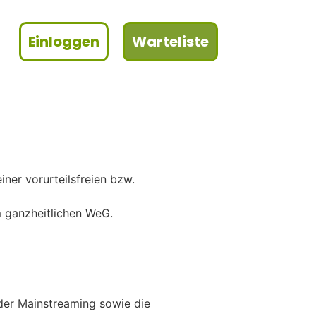
Einloggen
Warteliste
ner vorurteilsfreien bzw.
m ganzheitlichen WeG.
der Mainstreaming sowie die